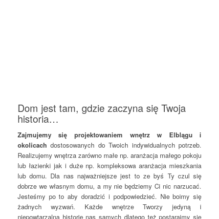
Dom jest tam, gdzie zaczyna się Twoja
historia…
Zajmujemy się projektowaniem wnętrz w Elblągu i
okolicach
dostosowanych do Twoich indywidualnych potrzeb.
Realizujemy wnętrza zarówno małe np. aranżacja małego pokoju
lub łazienki jak i duże np. kompleksowa aranżacja mieszkania
lub domu. Dla nas najważniejsze jest to ze byś Ty czul się
dobrze we własnym domu, a my nie będziemy Ci nic narzucać.
Jesteśmy po to aby doradzić i podpowiedzieć. Nie boimy się
żadnych wyzwań. Każde wnętrze Tworzy jedyną i
niepowtarzalną historię nas samych dlatego też postarajmy się